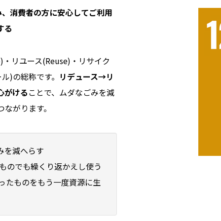
み、消費者の方に安心してご利用
する
e)・リユース(Reuse)・リサイク
アール)の総称です。
リデュース→リ
心がける
ことで、ムダなごみを減
つながります。
みを減へらす
ものでも繰くり返かえし使う
ったものをもう一度資源に生