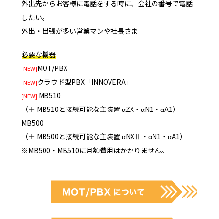
外出先からお客様に電話をする時に、会社の番号で電話
したい。
外出・出張が多い営業マンや社長さま
必要な機器
MOT/PBX
[NEW]
クラウド型PBX「INNOVERA」
[NEW]
MB510
[NEW]
（＋ MB510と接続可能な主装置 αZX・αN1・αA1）
MB500
（＋ MB500と接続可能な主装置 αNXⅡ・αN1・αA1）
※MB500・MB510に月額費用はかかりません。