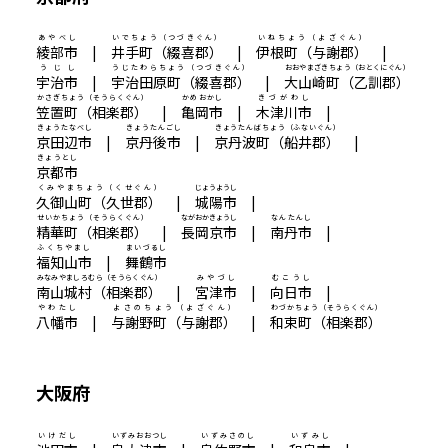
あやべし
いでちょう（つづきぐん）
いねちょう（よざぐん）
綾部市
|
井手町（綴喜郡）
|
伊根町（与謝郡）
|
うじし
うじたわらちょう（つづきぐん）
おおやまざきちょう（おとくにぐん）
宇治市
|
宇治田原町（綴喜郡）
|
大山崎町（乙訓郡）
かさぎちょう（そうらくぐん）
かめおかし
きづがわし
笠置町（相楽郡）
|
亀岡市
|
木津川市
|
きょうたなべし
きょうたんごし
きょうたんばちょう（ふないぐん）
京田辺市
|
京丹後市
|
京丹波町（船井郡）
|
きょうとし
京都市
くみやまちょう（くせぐん）
じょうようし
久御山町（久世郡）
|
城陽市
|
せいかちょう（そうらくぐん）
ながおかきょうし
なんたんし
精華町（相楽郡）
|
長岡京市
|
南丹市
|
ふくちやまし
まいづるし
福知山市
|
舞鶴市
みなみやましろむら（そうらくぐん）
みやづし
むこうし
南山城村（相楽郡）
|
宮津市
|
向日市
|
やわたし
よさのちょう（よざぐん）
わづかちょう（そうらくぐん）
八幡市
|
与謝野町（与謝郡）
|
和束町（相楽郡）
大阪府
いけだし
いずみおおつし
いずみさのし
いずみし