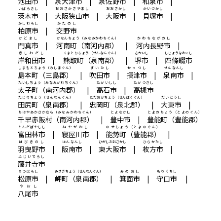
池田市
|
泉大津市
|
泉佐野市
|
和泉市
|
いばらきし
おおさかさやまし
おおさかし
かいづかし
茨木市
|
大阪狭山市
|
大阪市
|
貝塚市
|
かしわらし
かたのし
柏原市
|
交野市
かどまし
かなんちょう（みなみかわちぐん）
かわちながのし
門真市
|
河南町（南河内郡）
|
河内長野市
|
きしわだし
くまとりちょう（せんなんぐん）
さかいし
しじょうなわてし
岸和田市
|
熊取町（泉南郡）
|
堺市
|
四條畷市
しまもとちょう（みしまぐん）
すいたし
せっつし
せんなんし
島本町（三島郡）
|
吹田市
|
摂津市
|
泉南市
|
たいしちょう（みなみかわちぐん）
たかいしし
たかつきし
太子町（南河内郡）
|
高石市
|
高槻市
たじりちょう（せんなんぐん）
ただおかちょう（せんぼくぐん）
だいとうし
田尻町（泉南郡）
|
忠岡町（泉北郡）
|
大東市
|
ちはやあかさかむら（みなみかわちぐん）
とよなかし
とよのちょう（とよのぐん）
千早赤阪村（南河内郡）
|
豊中市
|
豊能町（豊能郡）
とんだばやしし
ねやがわし
のせちょう（とよのぐん）
富田林市
|
寝屋川市
|
能勢町（豊能郡）
|
はびきのし
はんなんし
ひがしおおさかし
ひらかたし
羽曳野市
|
阪南市
|
東大阪市
|
枚方市
|
ふじいでらし
藤井寺市
まつばらし
みさきちょう（せんなんぐん）
みのおし
もりぐちし
松原市
|
岬町（泉南郡）
|
箕面市
|
守口市
|
やおし
八尾市