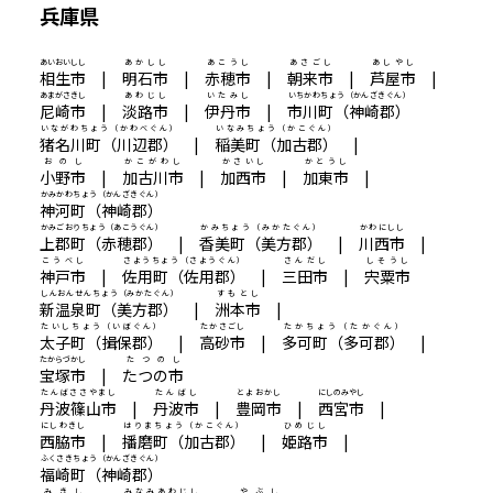
兵庫県
あいおいしし
あかしし
あこうし
あさごし
あしやし
相生市
|
明石市
|
赤穂市
|
朝来市
|
芦屋市
|
あまがさきし
あわじし
いたみし
いちかわちょう（かんざきぐん）
尼崎市
|
淡路市
|
伊丹市
|
市川町（神崎郡）
いながわちょう（かわべぐん）
いなみちょう（かこぐん）
猪名川町（川辺郡）
|
稲美町（加古郡）
|
おのし
かこがわし
かさいし
かとうし
小野市
|
加古川市
|
加西市
|
加東市
|
かみかわちょう（かんざきぐん）
神河町（神崎郡）
かみごおりちょう（あこうぐん）
かみちょう（みかたぐん）
かわにしし
上郡町（赤穂郡）
|
香美町（美方郡）
|
川西市
|
こうべし
さようちょう（さようぐん）
さんだし
しそうし
神戸市
|
佐用町（佐用郡）
|
三田市
|
宍粟市
しんおんせんちょう（みかたぐん）
すもとし
新温泉町（美方郡）
|
洲本市
|
たいしちょう（いぼぐん）
たかさごし
たかちょう（たかぐん）
太子町（揖保郡）
|
高砂市
|
多可町（多可郡）
|
たからづかし
たつのし
宝塚市
|
たつの市
たんばささやまし
たんばし
とよおかし
にしのみやし
丹波篠山市
|
丹波市
|
豊岡市
|
西宮市
|
にしわきし
はりまちょう（かこぐん）
ひめじし
西脇市
|
播磨町（加古郡）
|
姫路市
|
ふくさきちょう（かんざきぐん）
福崎町（神崎郡）
みきし
みなみあわじし
やぶし