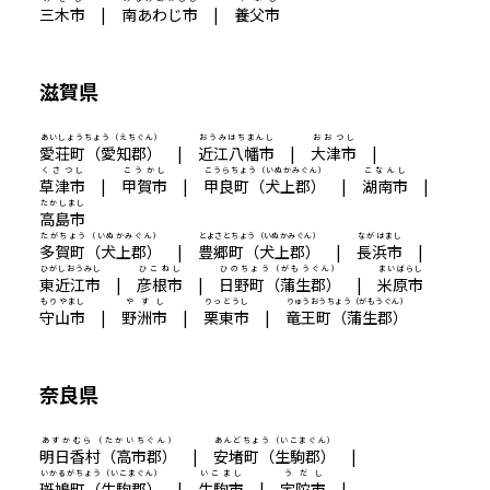
三木市
|
南あわじ市
|
養父市
滋賀県
あいしょうちょう（えちぐん）
おうみはちまんし
おおつし
愛荘町（愛知郡）
|
近江八幡市
|
大津市
|
くさつし
こうかし
こうらちょう（いぬかみぐん）
こなんし
草津市
|
甲賀市
|
甲良町（犬上郡）
|
湖南市
|
たかしまし
高島市
たがちょう（いぬかみぐん）
とよさとちょう（いぬかみぐん）
ながはまし
多賀町（犬上郡）
|
豊郷町（犬上郡）
|
長浜市
|
ひがしおうみし
ひこねし
ひのちょう（がもうぐん）
まいばらし
東近江市
|
彦根市
|
日野町（蒲生郡）
|
米原市
もりやまし
やすし
りっとうし
りゅうおうちょう（がもうぐん）
守山市
|
野洲市
|
栗東市
|
竜王町（蒲生郡）
奈良県
あすかむら（たかいちぐん）
あんどちょう（いこまぐん）
明日香村（高市郡）
|
安堵町（生駒郡）
|
いかるがちょう（いこまぐん）
いこまし
うだし
斑鳩町（生駒郡）
|
生駒市
|
宇陀市
|