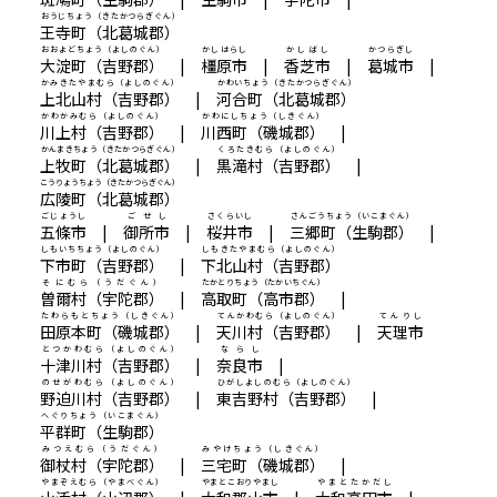
おうじちょう（きたかつらぎぐん）
王寺町（北葛城郡）
おおよどちょう（よしのぐん）
かしはらし
かしばし
かつらぎし
大淀町（吉野郡）
|
橿原市
|
香芝市
|
葛城市
|
かみきたやまむら（よしのぐん）
かわいちょう（きたかつらぎぐん）
上北山村（吉野郡）
|
河合町（北葛城郡）
かわかみむら（よしのぐん）
かわにしちょう（しきぐん）
川上村（吉野郡）
|
川西町（磯城郡）
|
かんまきちょう（きたかつらぎぐん）
くろたきむら（よしのぐん）
上牧町（北葛城郡）
|
黒滝村（吉野郡）
|
こうりょうちょう（きたかつらぎぐん）
広陵町（北葛城郡）
ごじょうし
ごせし
さくらいし
さんごうちょう（いこまぐん）
五條市
|
御所市
|
桜井市
|
三郷町（生駒郡）
|
しもいちちょう（よしのぐん）
しもきたやまむら（よしのぐん）
下市町（吉野郡）
|
下北山村（吉野郡）
そにむら（うだぐん）
たかとりちょう（たかいちぐん）
曽爾村（宇陀郡）
|
高取町（高市郡）
|
たわらもとちょう（しきぐん）
てんかわむら（よしのぐん）
てんりし
田原本町（磯城郡）
|
天川村（吉野郡）
|
天理市
とつかわむら（よしのぐん）
ならし
十津川村（吉野郡）
|
奈良市
|
のせがわむら（よしのぐん）
ひがしよしのむら（よしのぐん）
野迫川村（吉野郡）
|
東吉野村（吉野郡）
|
へぐりちょう（いこまぐん）
平群町（生駒郡）
みつえむら（うだぐん）
みやけちょう（しきぐん）
御杖村（宇陀郡）
|
三宅町（磯城郡）
|
やまぞえむら（やまべぐん）
やまとこおりやまし
やまとたかだし