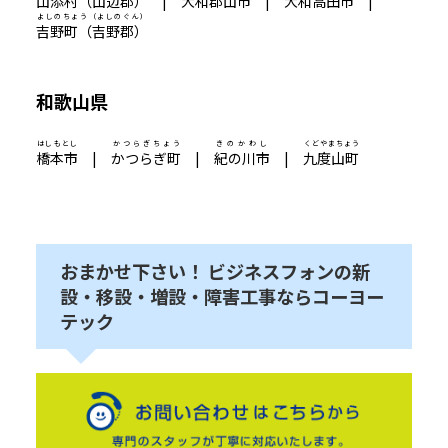
山添村（山辺郡）
|
大和郡山市
|
大和高田市
|
よしのちょう（よしのぐん）
吉野町（吉野郡）
和歌山県
はしもとし
かつらぎちょう
きのかわし
くどやまちょう
橋本市
|
かつらぎ町
|
紀の川市
|
九度山町
おまかせ下さい！ ビジネスフォンの新
設・移設・増設・障害工事ならコーヨー
テック