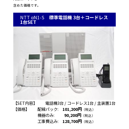
含めた価格です。
NTT αN1-S
標準電話機 3台＋コードレス
1台SET
【SET内容】 電話機3台 / コードレス1台 / 主装置1台
【価格】 配線パック:
101,200円
（税込）
機器のみ:
90,200円
（税込）
工事費込み:
128,700円
（税込）