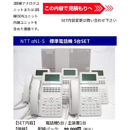
2回線アナログユ
ニットまたは1回
線ISDNユニット
SET内容変更は問い合わせ下さい
内線ユニットを
含めた価格です。
NTT αN1-S
標準電話機 5台SET
【SET内容】 電話機5台 / 主装置1台
【価格】 配線パック:
99,000円
（税込）