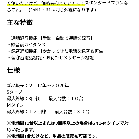
スタンダードプランな
く使いたいけど、価格も抑えたい方に！
らこれ。 (*αN1・B1は同じ外観になります)
主な特徴
・通話録音機能 ［手動・自動で通話を録音］
・録音前ガイダンス
・録音通知機能 ［かかってきた電話を録音＆再生］
・留守番電話機能・お待たせメッセージ機能
仕様
新品販売：２０17年～２０20年
Sタイプ
最大外線：8回線 最大台数：１０台
Mタイプ
最大外線：１２回線 最大台数：３０台
※電話機11台以上または8回線以上の場合はαN1-Mタイプで対
応いたします。
※電話機1台だけなど、単品の販売も可能です。