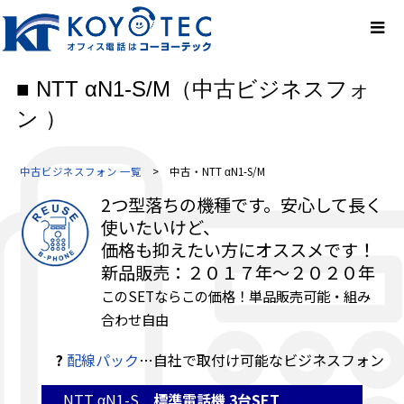
■ NTT αN1-S/M（中古ビジネスフォ
ン ）
中古ビジネスフォン 一覧
> 中古・NTT αN1-S/M
2つ型落ちの機種です。安心して長く
使いたいけど、
価格も抑えたい方にオススメです！
新品販売：２０１７年～２０２０年
このSETならこの価格！単品販売可能・組み
合わせ自由
?
配線パック
…自社で取付け可能なビジネスフォン
NTT αN1-S
標準電話機 3台SET