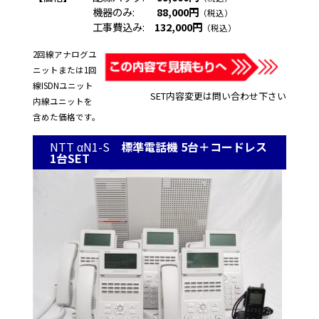
機器のみ:
88,000円
（税込）
工事費込み:
132,000円
（税込）
2回線アナログユ
ニットまたは1回
線ISDNユニット
SET内容変更は問い合わせ下さい
内線ユニットを
含めた価格です。
NTT αN1-S
標準電話機 5台＋コードレス
1台SET