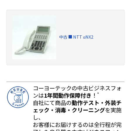
中古 ■ NTT αNX2
コーヨーテックの中古ビジネスフォ
*
ンは
1年間動作保障付き
！
自社にて商品の
動作テスト・外装チ
ェック・消毒・クリーニング
を実施
し、
お客様にお届けするのは全行程が完