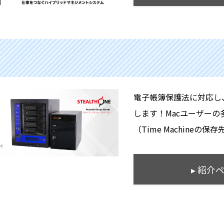
電子帳簿保護法に対応し、dro
します！Macユーザー
（Time Machineの保
▸ 紹介