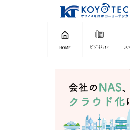
ﾋﾞｼﾞﾈｽﾌｫﾝ
ス
HOME