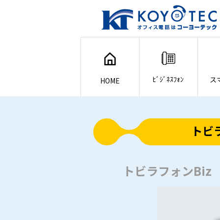
ﾋﾞｼﾞﾈｽﾌｫﾝ
ス
HOME
トビ
トビラフォンBiz