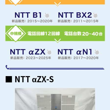
■ NTT αZX-S