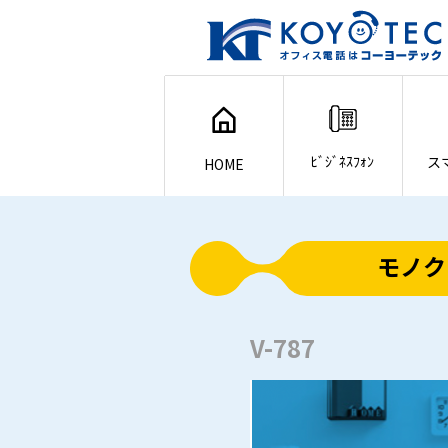
ﾋﾞｼﾞﾈｽﾌｫﾝ
ス
HOME
モノク
V-787