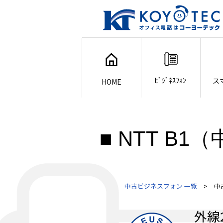
ﾋﾞｼﾞﾈｽﾌｫﾝ
ス
HOME
■ NTT B
中古ビジネスフォン 一覧
> 中古・
外線