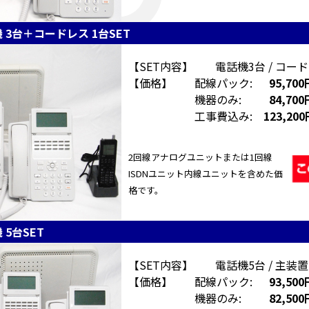
 3台＋コードレス 1台SET
【SET内容】 電話機3台 / コードレ
【価格】 配線パック:
95,700
機器のみ:
84,700
工事費込み:
123,20
2回線アナログユニットまたは1回線
ISDNユニット内線ユニットを含めた価
格です。
 5台SET
【SET内容】 電話機5台 / 主装置
【価格】 配線パック:
93,500
機器のみ:
82,500