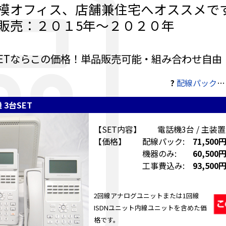
模オフィス、店舗兼住宅へオススメで
販売：２０１5年～２０２０年
ETならこの価格！単品販売可能・組み合わせ自由
?
配線パック
…
 3台SET
【SET内容】 電話機3台 / 主装置
【価格】 配線パック:
71,500
機器のみ:
60,500
工事費込み:
93,500
2回線アナログユニットまたは1回線
ISDNユニット内線ユニットを含めた価
格です。