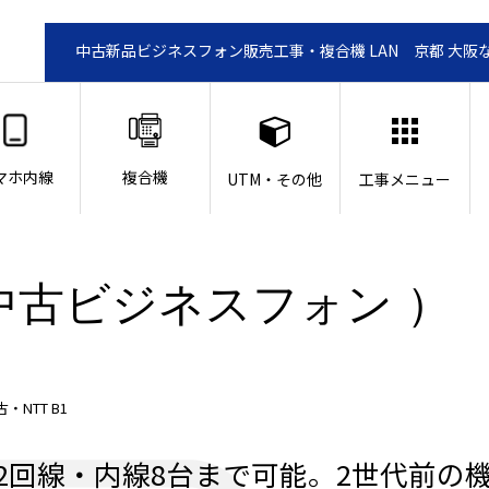
中古新品ビジネスフォン販売工事・複合機 LAN 京都 大阪
マホ内線
複合機
UTM・その他
工事メニュー
1（中古ビジネスフォン ）
NTT B1
2回線・内線8台まで可能。2世代前の