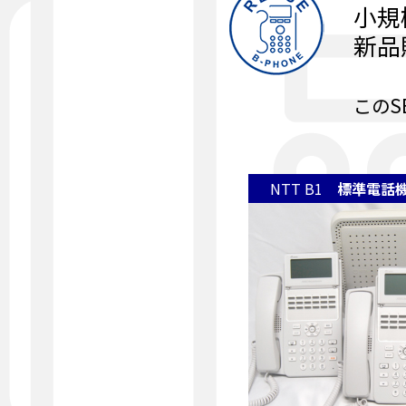
小規
新品
このS
NTT B1
標準電話機