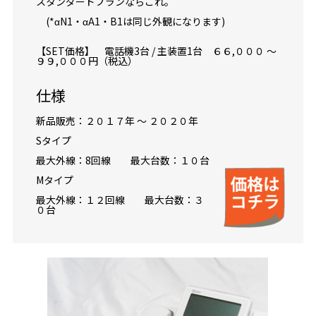
スタンダードプランならこれ。
(*αN1・αA1・B1は同じ外観になります)
【SET価格】 電話機3台 / 主装置1台 ６６,０００ ～
９９,０００円（税込）
仕様
新品販売：２０１７年 ～ ２０２０年
Sタイプ
最大外線：8回線 最大台数：１０台
Mタイプ
最大外線：１２回線 最大台数：３
０台