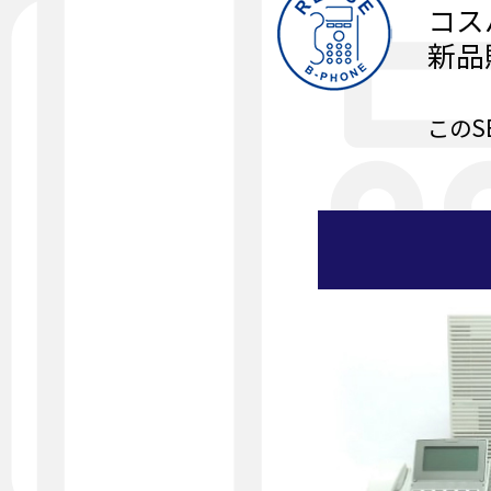
コス
新品
このS