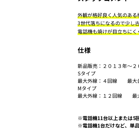
外観が格好良く人気のある
3世代落ちになるので少し古
電話機も焼けが目立ちにく
仕様
新品販売：２０１３年～２
Sタイプ
最大外線：４回線 最大
Mタイプ
最大外線：１２回線 最
※電話機11台以上または5
※電話機1台だけなど、単