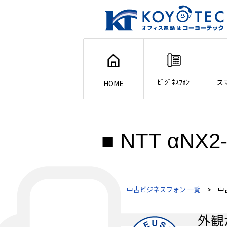
ﾋﾞｼﾞﾈｽﾌｫﾝ
ス
HOME
■ NTT αN
中古ビジネスフォン 一覧
> 中古・
外観