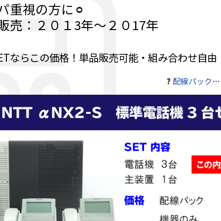
パ重視の方に⚪︎
販売：２０１3年～２０17年
ETならこの価格！単品販売可能・組み合わせ自由
?
配線パック
…