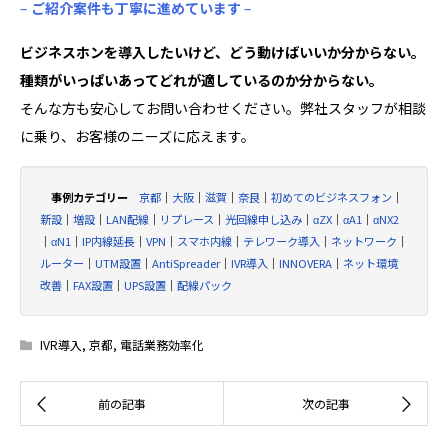
–
ご紹介案件も丁寧に進めています
–
ビジネスホンを導入したいけど、どう動けばいいか分からない。
種類がいっぱいあってどれが適しているのか分からない。
そんな方も安心してお問い合わせください。弊社スタッフが相談
に乗り、お客様のニーズに応えます。
事例カテゴリー
京都
｜
大阪
｜
滋賀
｜
奈良
｜
初めてのビジネスフォン
｜
新設
｜
増設
｜
LAN配線
｜
リプレース
｜
光回線申し込み
｜
αZX
｜
αA1
｜
αNX2
｜
αN1
｜
IP内線延長
｜
VPN
｜
スマホ内線
｜
テレワーク導入
｜
ネットワーク
｜
ルーター
｜
UTM設置
｜
AntiSpreader
｜
IVR導入
｜
INNOVERA
｜
ネット環境
改善
｜
FAX設置
｜
UPS設置
｜
配線パック
IVR導入
,
京都
,
電話業務効率化