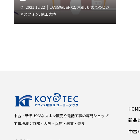
2021.12.22
LAN配線
,
αNX2
,
京都
,
初めてのビジ
ネスフォン
,
施工実績
HOM
中古・新品 ビジネスホン販売や電話工事の専門ショップ
新品
工事地域：京都・大阪・兵庫・滋賀・奈良
中古