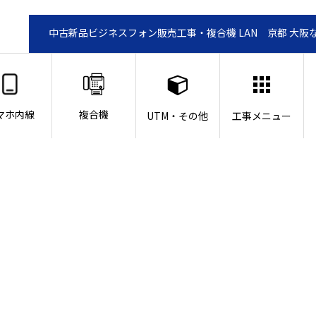
中古新品ビジネスフォン販売工事・複合機 LAN 京都 大阪
マホ内線
複合機
UTM・その他
工事メニュー