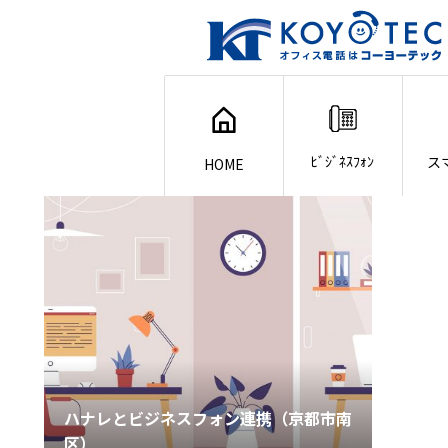
ﾋﾞｼﾞﾈｽﾌｫﾝ
ス
HOME
ハナレとビジネスフォン連携（京都市南
区）