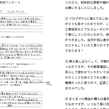
くださり、初歩的な質問や細
お願いすることにしました。
② フロアが3つに増えてはじ
がとても多かったのですが、
工事自体もとてもスムーズにや
丁寧にしていただいたので、
ができました。当方が初心者
エストもしていたと思うので
ております！
③ 導入後しばらくして、子機
ったのですが、その都度電話
安心して使わせていただいて
ただくこともありとても心強
機種だったと思うので、正直
ませんでした。
④ まとまった商品の購入は最
りなのですが、いつも丁寧に