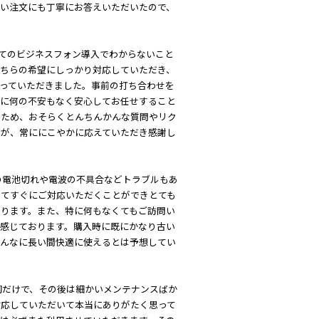
かい注文にも丁寧にお答えいただいたので、
めてのビジネスフォン導入でわからないこと
こちらの希望にしっかり対応していただき、
っていただきました。事前の打ち合わせを
特に何の不安もなく安心してお任せすること
のため、おそらくとんちんかんな質問やリク
すが、常ににこやかに応えていただき感謝し
の電池切れや電波の不具合などトラブルもあ
してすぐにご対応いただくことができとても
おります。また、特に何もなくてもご訪問い
く感じております。購入時に既にかなり古い
こんなに長い間快適に使えるとは予想してい
初だけで、その後は細かいメンテナンスばか
対応していただいて本当にありがたく思って