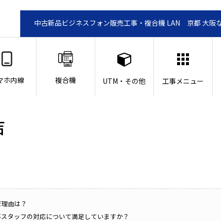
中古新品ビジネスフォン販売工事・複合機 LAN 京都 大阪
マホ内線
複合機
UTM・その他
工事メニュー
声
だ理由は？
工事スタッフの対応について満足していますか？