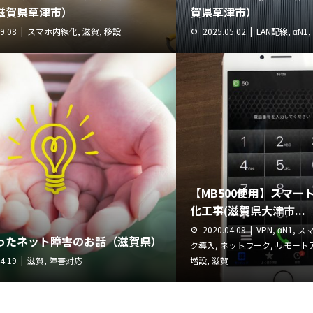
滋賀県草津市）
賀県草津市）
9.08
スマホ内線化
,
滋賀
,
移設
2025.05.02
LAN配線
,
αN1
,
【MB500使用】スマー
化工事(滋賀県大津市...
2020.04.09
VPN
,
αN1
,
ス
ったネット障害のお話（滋賀県）
ク導入
,
ネットワーク
,
リモート
4.19
滋賀
,
障害対応
増設
,
滋賀