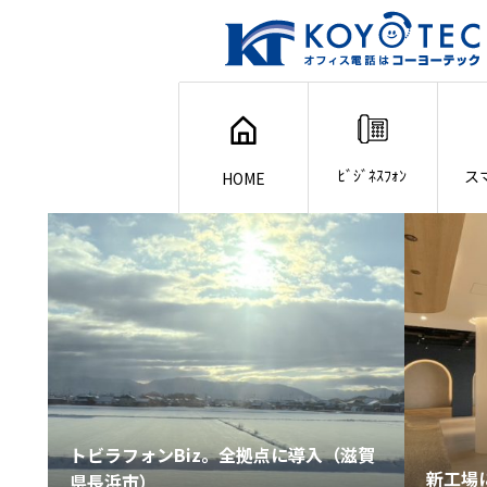
ﾋﾞｼﾞﾈｽﾌｫﾝ
ス
HOME
トビラフォンBiz。全拠点に導入（滋賀
新工場
県長浜市）