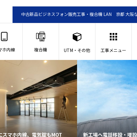
中古新品ビジネスフォン販売工事・複合機 LAN 京都 大阪
マホ内線
複合機
UTM・その他
工事メニュー
にスマホ内線、電気錠もMOT
新工場へ電話移設・増設