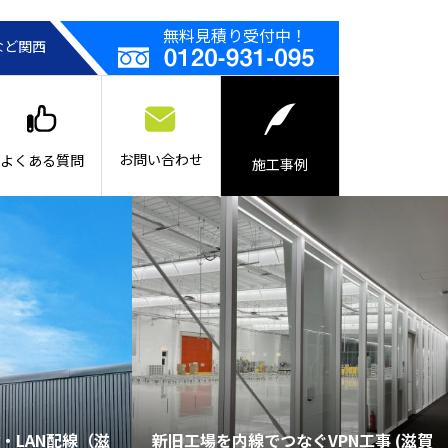
無料見積り受付中！
など関西
お問い合わせ
よくある質問
施工事例
・LAN配線（滋
新旧工場を内線でつなぐVPN工事 (滋賀