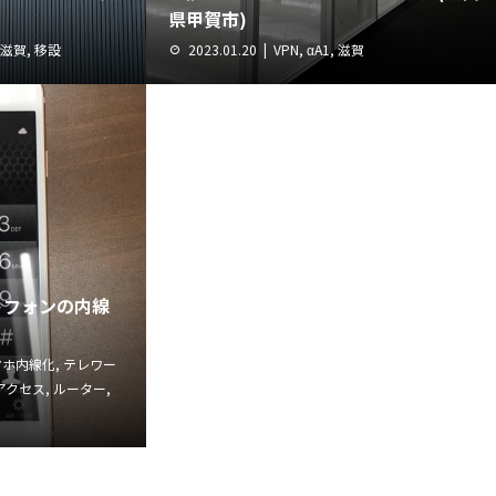
県甲賀市)
滋賀
,
移設
2023.01.20
VPN
,
αA1
,
滋賀
トフォンの内線
マホ内線化
,
テレワー
アクセス
,
ルーター
,