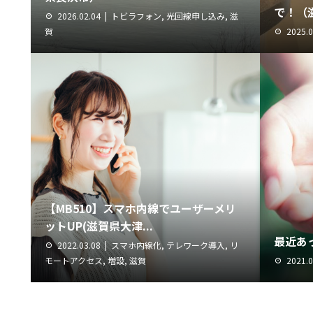
で！（
2026.02.04
トビラフォン
,
光回線申し込み
,
滋
賀
2025.0
【MB510】スマホ内線でユーザーメリ
ットUP(滋賀県大津...
最近あ
2022.03.08
スマホ内線化
,
テレワーク導入
,
リ
モートアクセス
,
増設
,
滋賀
2021.0