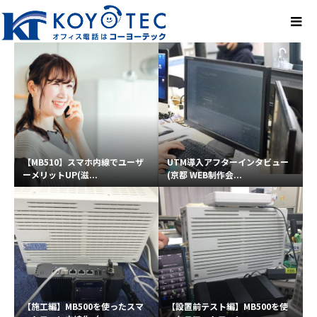
【MB510】スマホ内線でユーザ
UTM導入アフターインタビュー
ーメリットUP(滋...
(京都 WEB制作会...
【施工編】MB500を使ったスマ
【設置前テスト編】MB500を使