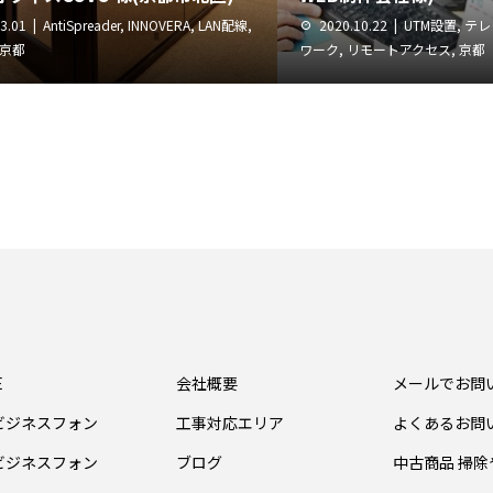
3.01
AntiSpreader
,
INNOVERA
,
LAN配線
,
2020.10.22
UTM設置
,
テレ
京都
ワーク
,
リモートアクセス
,
京都
E
会社概要
メールでお問
ビジネスフォン
工事対応エリア
よくあるお問
ビジネスフォン
ブログ
中古商品 掃