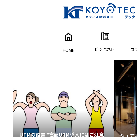
ﾋﾞｼﾞﾈｽﾌｫﾝ
ス
HOME
UTMの設置 *高額UTM導入にはご注意
シェアオ