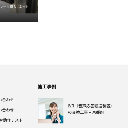
ワーク導入
,
ネット
施工事例
い合わせ
IVR（音声応答転送装置）
い合わせ
の交換工事 – 京都府
除や動作テスト