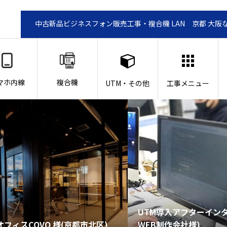
中古新品ビジネスフォン販売工事・複合機 LAN 京都 大阪
マホ内線
複合機
UTM・その他
工事メニュー
UTM導入アフターイン
フィスCOVO 様(京都市北区)
WEB制作会社様)