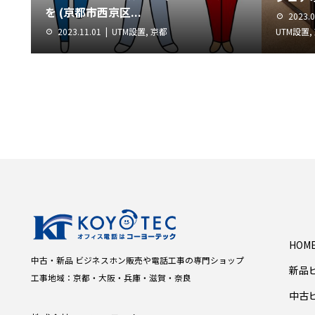
を (京都市西京区...
2023.0
2023.11.01
UTM設置
,
京都
UTM設置
,
HOM
中古・新品 ビジネスホン販売や電話工事の専門ショップ
新品
工事地域：京都・大阪・兵庫・滋賀・奈良
中古