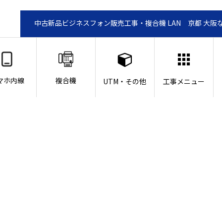
中古新品ビジネスフォン販売工事・複合機 LAN 京都 大阪
マホ内線
複合機
UTM・その他
工事メニュー