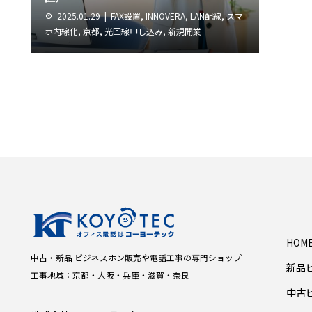
2025.01.29
FAX設置
,
INNOVERA
,
LAN配線
,
スマ
ホ内線化
,
京都
,
光回線申し込み
,
新規開業
HOM
中古・新品 ビジネスホン販売や電話工事の専門ショップ
新品
工事地域：京都・大阪・兵庫・滋賀・奈良
中古