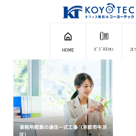
ﾋﾞｼﾞﾈｽﾌｫﾝ
ス
HOME
事務所開業の通信一式工事（京都市中京
区）