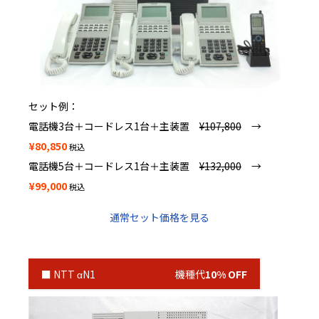
セット例：
電話機3台＋コードレス1台＋主装置
¥107,800
→
¥80,850
税込
電話機5台＋コードレス1台＋主装置
¥132,000
→
¥99,000
税込
通常セット価格を見る
■ NTT αN1 機種代
10% OFF