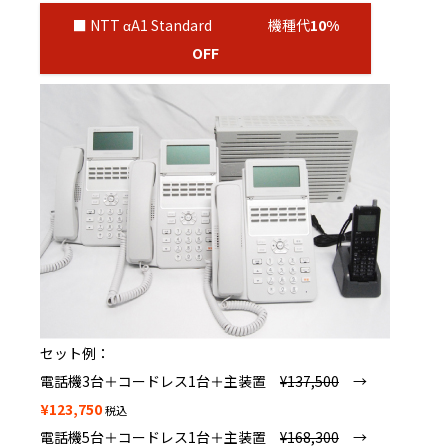
■ NTT αA1 Standard 機種代
10%
OFF
セット例：
電話機3台＋コードレス1台＋主装置
¥137,500
→
¥123,750
税込
電話機5台＋コードレス1台＋主装置
¥168,300
→