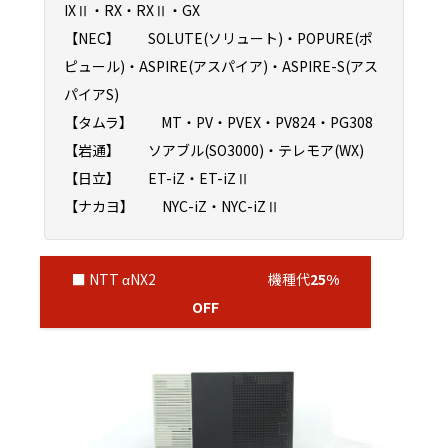
IXⅡ・RX・RXⅡ・GX
【NEC】 SOLUTE(ソリュート)・POPURE(ポ
ピュール)・ASPIRE(アスパイア)・ASPIRE-S(アス
パイアS)
【タムラ】 MT・PV・PVEX・PV824・PG308
【岩通】 ソアブル(SO3000)・テレモア(WX)
【日立】 ET-iZ・ET-iZⅡ
【ナカヨ】 NYC-iZ・NYC-iZⅡ
■ NTT αNX2 機種代
25%
OFF