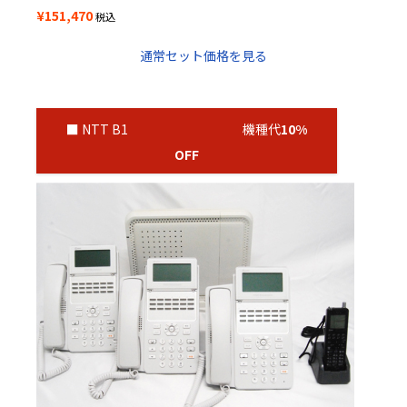
¥151,470
税込
通常セット価格を見る
■ NTT B1 機種代
10%
OFF