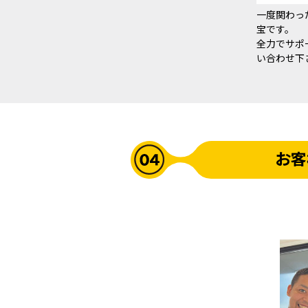
一度関わっ
宝です。
全力でサポ
い合わせ下
お客