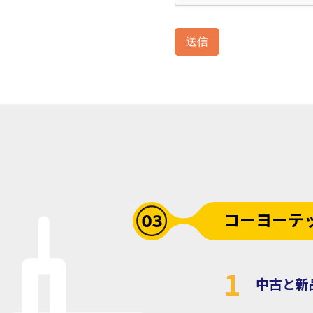
送信
コーヨーテ
1
中古と新