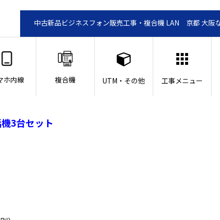
中古新品ビジネスフォン販売工事・複合機 LAN 京都 大阪
マホ内線
複合機
UTM・その他
工事メニュー
電話機3台セット