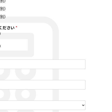
税別）
税別）
税別）
ください
*
り
り