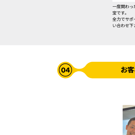
一度関わっ
宝です。
全力でサポ
い合わせ下
お客