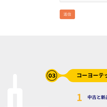
送信
コーヨーテ
1
中古と新