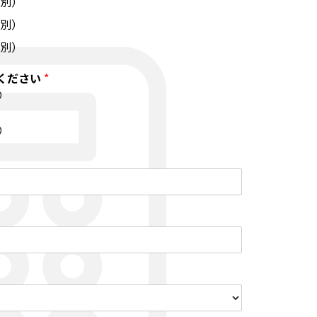
税別）
税別）
税別）
ください
*
り
り