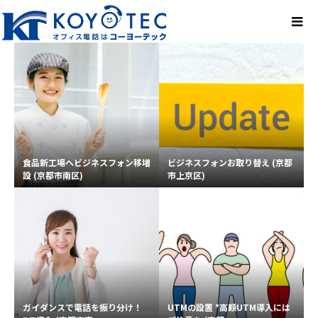
食品新工場へビジネスフォン移増
ビジネスフォンお取り替え (京都
設 (京都市南区)
市上京区)
ガイダンスで電話を振り分け！
UTMの設置 *高額UTM導入には