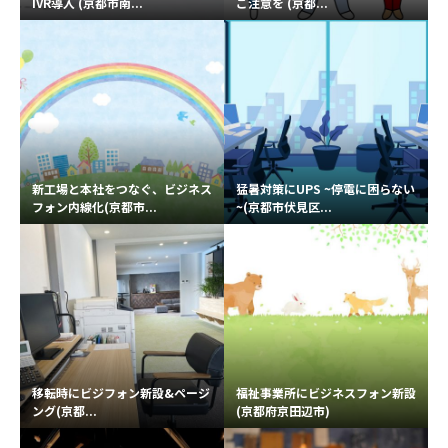
IVR導入 (京都市南...
ご注意を (京都...
新工場と本社をつなぐ、ビジネス
猛暑対策にUPS ~停電に困らない
フォン内線化(京都市...
~(京都市伏見区...
移転時にビジフォン新設&ページ
福祉事業所にビジネスフォン新設
ング(京都...
(京都府京田辺市)