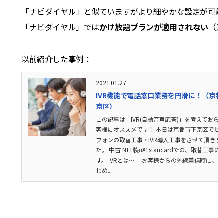
「ナビダイヤル」と似ていますがより細やかな設定が可
「ナビダイヤル」では
かけ放題プランが適用されない
（
以前紹介した事例：
2021.01.27
IVR機能で電話窓口業務を円滑に！（京
京区）
この記事は「IVR(自動音声応答)」を考えてお
客様にオススメです！ 本日は京都市下京区で
フォンの取替工事・IVR導入工事をさせて頂き
た。 中古 NTT製αA1standardでの、取替工
す。 IVRとは… 「お客様からの外線着信時に
じめ...