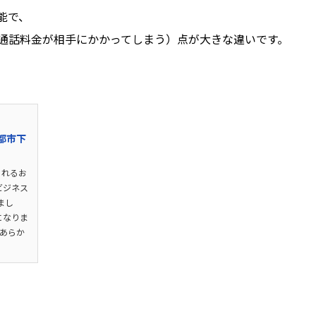
能で、
通話料金が相手にかかってしまう）点が大きな違いです。
都市下
られるお
ビジネス
まし
事になりま
、あらか