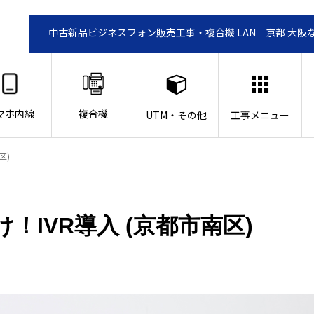
中古新品ビジネスフォン販売工事・複合機 LAN 京都 大阪
マホ内線
複合機
UTM・その他
工事メニュー
区)
IVR導入 (京都市南区)