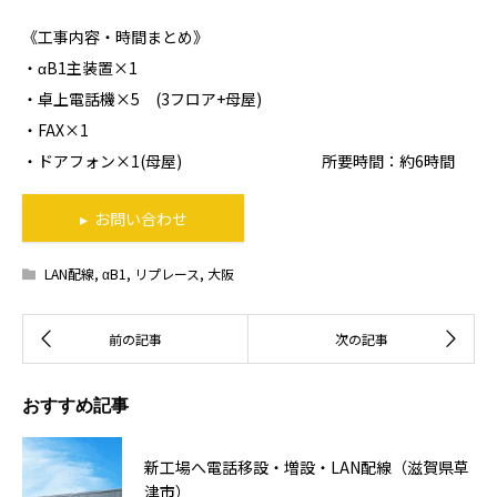
《工事内容・時間まとめ》
・αB1主装置×1
・卓上電話機×5 (3フロア+母屋)
・FAX×1
・ドアフォン×1(母屋) 所要時間：約6時間
▸ お問い合わせ
LAN配線
,
αB1
,
リプレース
,
大阪
おすすめ記事
新工場へ電話移設・増設・LAN配線（滋賀県草
津市）