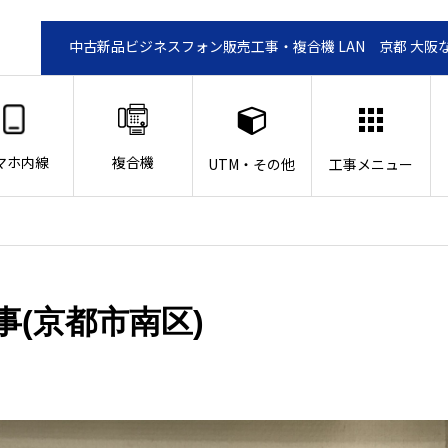
中古新品ビジネスフォン販売工事・複合機 LAN 京都 大阪
マホ内線
複合機
UTM・その他
工事メニュー
(京都市南区)