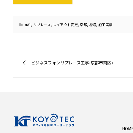
αA1
,
リプレース
,
レイアウト変更
,
京都
,
増設
,
施工実績
ビジネスフォンリプレース工事(京都市南区)
HOM