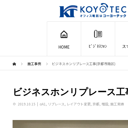
ﾋﾞｼﾞﾈｽﾌｫﾝ
ス
HOME
施工事例
ビジネスホンリプレース工事(京都市南区)
ビジネスホンリプレース工事
2019.10.15
αA1
,
リプレース
,
レイアウト変更
,
京都
,
増設
,
施工実績