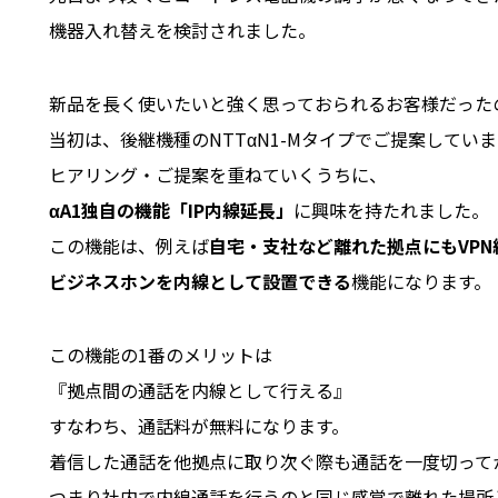
機器入れ替えを検討されました。
新品を長く使いたいと強く思っておられるお客様だった
当初は、後継機種のNTTαN1-Mタイプでご提案してい
ヒアリング・ご提案を重ねていくうちに、
αA1独自の機能「IP内線延長」
に興味を持たれました。
この機能は、例えば
自宅・支社など離れた拠点にもVPN
ビジネスホンを内線として設置できる
機能になります。
この機能の1番のメリットは
『拠点間の通話を内線として行える』
すなわち、通話料が無料になります。
着信した通話を他拠点に取り次ぐ際も通話を一度切って
つまり社内で内線通話を行うのと同じ感覚で離れた場所