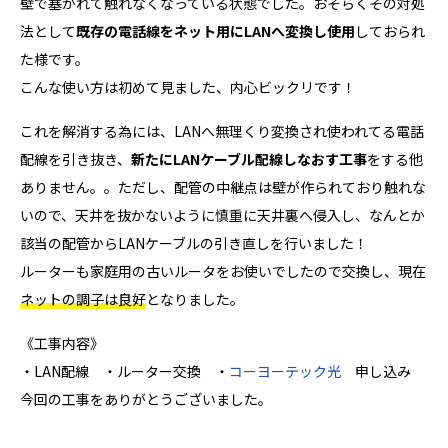
壁で塞がれて触れなくなっている状態でした。おそらくその対処
法として
既存の電話線をネット用にLANへ変換し使用
しておられ
た様です。
こんな使い方は初めて見ました、内心ビックリです！
これを解消する為には、LANへ無理くり変換され使われてる電話
配線を引き抜き、
新たにLANケーブル配線しなおす工事
をする他
ありません。。ただし、配管の中継点は壁が作られており触れな
いので、天井を抜かないように慎重に天井裏へ侵入し、なんとか
該当の配管からLANケーブルの引き直しを行いました！
ルーターも家庭用の古いルータをお使いでしたので交換し、現在
ネットの調子は良好
となりました。
《工事内容》
・LAN配線 ・ルーター交換 ・
コーヨーテック光
申し込み
今回の工事をありがとうございました。