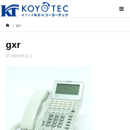
gxr
gxr
2019.09.12