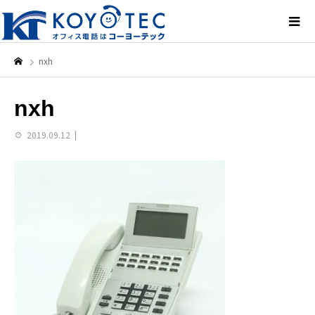
nxh
nxh
2019.09.12