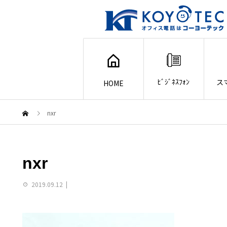
ﾋﾞｼﾞﾈｽﾌｫﾝ
ス
HOME
nxr
nxr
2019.09.12