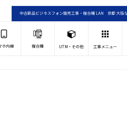
中古新品ビジネスフォン販売工事・複合機 LAN 京都 大阪
マホ内線
複合機
UTM・その他
工事メニュー