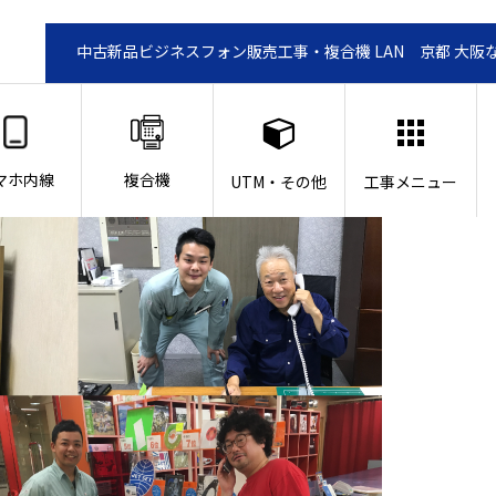
中古新品ビジネスフォン販売工事・複合機 LAN 京都 大阪
マホ内線
複合機
UTM・その他
工事メニュー