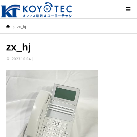
zx_hj
zx_hj
2023.10.04