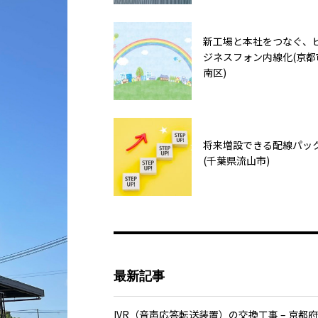
新工場と本社をつなぐ、
ジネスフォン内線化(京都
南区)
将来増設できる配線パッ
(千葉県流山市)
最新記事
IVR（音声応答転送装置）の交換工事 – 京都