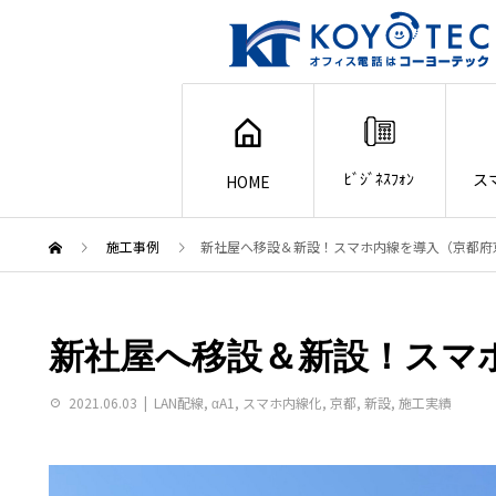
ﾋﾞｼﾞﾈｽﾌｫﾝ
ス
HOME
施工事例
新社屋へ移設＆新設！スマホ内線を導入（京都府
新社屋へ移設＆新設！スマ
2021.06.03
LAN配線
,
αA1
,
スマホ内線化
,
京都
,
新設
,
施工実績