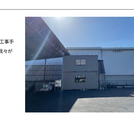
工事手
我々が