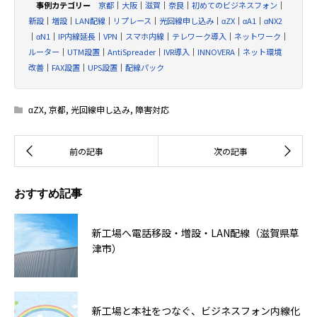
事例カテゴリー
京都
｜
大阪
｜
滋賀
｜
奈良
｜
初めてのビジネスフォン
｜
新設
｜
増設
｜
LAN配線
｜
リプレース
｜
光回線申し込み
｜
αZX
｜
αA1
｜
αNX2
｜
αN1
｜
IP内線延長
｜
VPN
｜
スマホ内線
｜
テレワーク導入
｜
ネットワーク
｜
ルーター
｜
UTM設置
｜
AntiSpreader
｜
IVR導入
｜
INNOVERA
｜
ネット環境
改善
｜
FAX設置
｜
UPS設置
｜
配線パック
αZX
,
京都
,
光回線申し込み
,
障害対応
おすすめ記事
新工場へ電話移設・増設・LAN配線（滋賀県草
津市）
新工場と本社をつなぐ、ビジネスフォン内線化